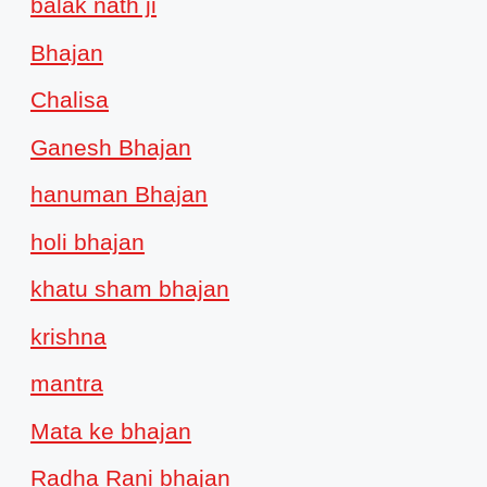
balak nath ji
Bhajan
Chalisa
Ganesh Bhajan
hanuman Bhajan
holi bhajan
khatu sham bhajan
krishna
mantra
Mata ke bhajan
Radha Rani bhajan