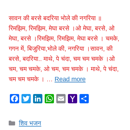
सावन की बरसे बदरिया भोले की नगरिया ॥
रिमझिम, रिमझिम, मेघा बरसे ।ओ मेघा, बरसे, ओ
मेघा, बरसे ।रिमझिम, रिमझिम, मेघा बरसे । चमके,
गगन में, बिजुरिया,भोले की, नगरिया ।सावन, की
बरसे, बदरिया.. माथे, पे चंदा, चम चम चमके ।ओ
चम, चम चमके, ओ चम, चम चमके । माथे, पे चंदा,
चम चम चमके । …
Read more
F
T
Li
W
E
Y
S
a
wi
n
h
m
a
h
c
tt
k
at
ail
h
ar
Categories
शिव भजन
e
er
e
s
o
e