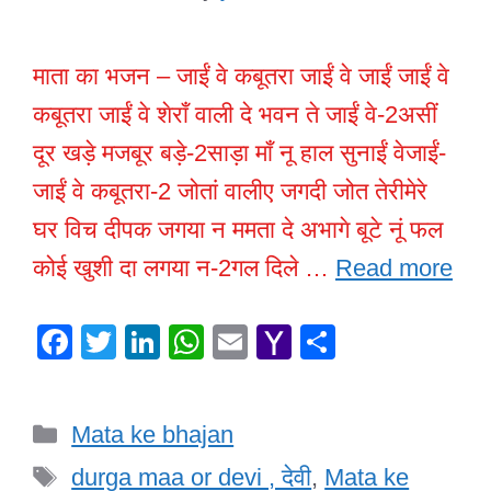
माता का भजन – जाईं वे कबूतरा जाईं वे जाईं जाईं वे
कबूतरा जाईं वे शेराँ वाली दे भवन ते जाईं वे-2असीं
दूर खड़े मजबूर बड़े-2साड़ा माँ नू हाल सुनाईं वेजाईं-
जाईं वे कबूतरा-2 जोतां वालीए जगदी जोत तेरीमेरे
घर विच दीपक जगया न ममता दे अभागे बूटे नूं फल
कोई खुशी दा लगया न-2गल दिले …
Read more
F
T
Li
W
E
Y
S
a
wi
n
h
m
a
h
c
tt
k
at
ail
h
ar
Categories
Mata ke bhajan
e
er
e
s
o
e
Tags
b
dI
A
o
durga maa or devi , देवी
,
Mata ke