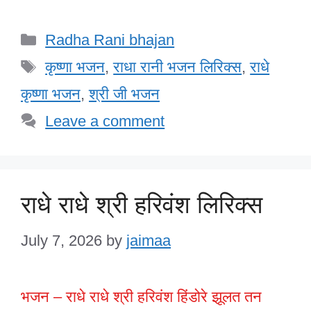
a
wi
n
h
m
a
h
c
tt
k
at
ail
h
ar
Categories
Radha Rani bhajan
e
er
e
s
o
e
Tags
b
dI
A
o
कृष्णा भजन
,
राधा रानी भजन लिरिक्स
,
राधे
o
n
p
M
कृष्णा भजन
,
श्री जी भजन
o
p
ail
Leave a comment
k
राधे राधे श्री हरिवंश लिरिक्स
July 7, 2026
by
jaimaa
भजन – राधे राधे श्री हरिवंश हिंडोरे झूलत तन