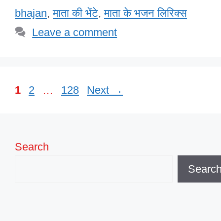
o
n
p
M
bhajan
,
माता की भेंटे
,
माता के भजन लिरिक्स
o
p
ail
Leave a comment
k
Page
Page
Page
1
2
…
128
Next
→
Search
Searc