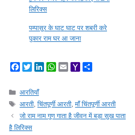
लिरिक्स
पम्पासुर के घाट घाट पर शबरी करे
पुकार राम घर आ जाना
F
T
Li
W
E
Y
S
a
wi
n
h
m
a
h
c
tt
k
at
ail
h
ar
Categories
आरतियाँ
e
er
e
s
o
e
Tags
b
dI
A
o
आरती
,
चिंतपूर्णी आरती
,
माँ चिंतपूर्णी आरती
o
n
p
M
जो राम नाम गुण गाता है जीवन में बड़ा सुख पाता
o
p
ail
है लिरिक्स
k