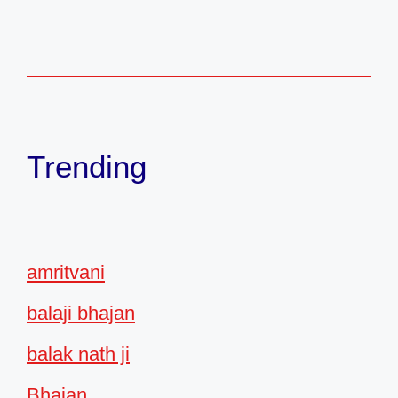
Trending
amritvani
balaji bhajan
balak nath ji
Bhajan