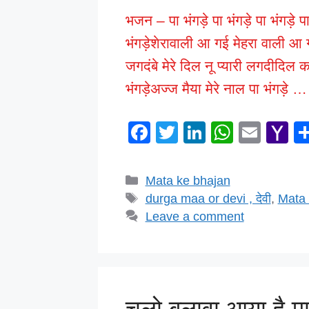
भजन – पा भंगड़े पा भंगड़े पा भंगड़े पा
भंगड़ेशेरावाली आ गई मेहरा वाली आ गईप
जगदंबे मेरे दिल नू प्यारी लगदीदिल क
भंगड़ेअज्ज मैया मेरे नाल पा भंगड़े 
F
T
Li
W
E
Y
a
wi
n
h
m
a
c
tt
k
at
ail
h
Categories
Mata ke bhajan
e
er
e
s
o
Tags
durga maa or devi , देवी
,
Mata 
b
dI
A
o
Leave a comment
o
n
p
M
o
p
ai
k
चलो बुलावा आया है मात