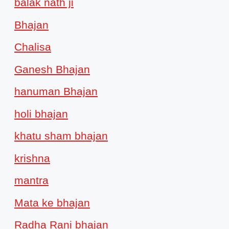
balak nath ji
Bhajan
Chalisa
Ganesh Bhajan
hanuman Bhajan
holi bhajan
khatu sham bhajan
krishna
mantra
Mata ke bhajan
Radha Rani bhajan