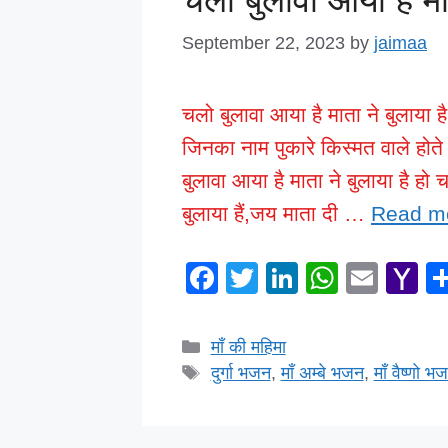
September 22, 2023
by
jaimaa
चलो बुलावा आया है माता ने बुलाया ह
जिनका नाम पुकारे किस्मत वाले होते 
बुलावा आया है माता ने बुलाया है हो 
बुलाया हैं,जय माता दी …
Read m
F
T
Li
W
E
Y
a
wi
n
h
m
a
c
tt
k
at
ail
h
Categories
माँ की महिमा
e
er
e
s
o
Tags
दुर्गा भजन
,
माँ अम्बे भजन
,
माँ वैष्णो भ
b
dI
A
o
o
n
p
M