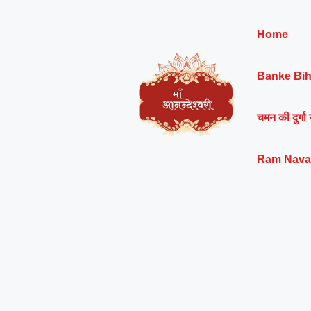
Skip
to
Home
content
Banke Bih
चमन की दुर्गा 
Ram Nava