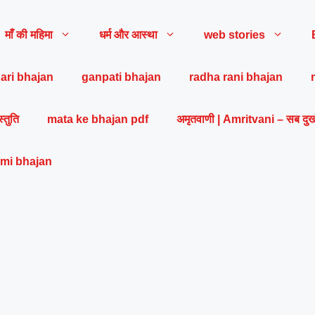
माँ की महिमा
धर्म और आस्था
web stories
ari bhajan
ganpati bhajan
radha rani bhajan
स्तुति
mata ke bhajan pdf
अमृतवाणी | Amritvani – सब दुख
mi bhajan