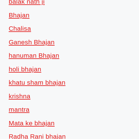
balak nath ji
Bhajan
Chalisa
Ganesh Bhajan
hanuman Bhajan
holi bhajan
khatu sham bhajan
krishna
mantra
Mata ke bhajan
Radha Rani bhajan