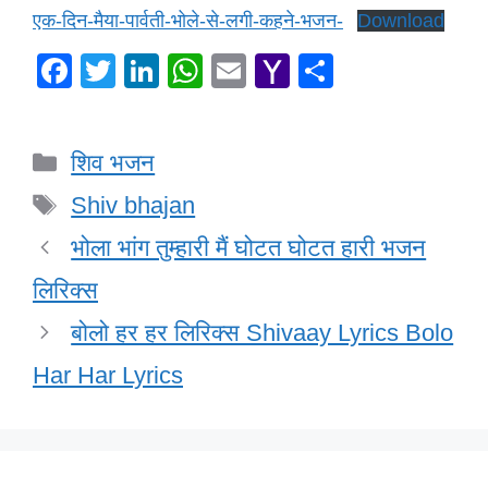
एक-दिन-मैया-पार्वती-भोले-से-लगी-कहने-भजन-
Download
F
T
Li
W
E
Y
S
a
wi
n
h
m
a
h
c
tt
k
at
ail
h
ar
Categories
शिव भजन
e
er
e
s
o
e
Tags
b
dI
A
o
Shiv bhajan
o
n
p
M
भोला भांग तुम्हारी मैं घोटत घोटत हारी भजन
o
p
ail
लिरिक्स
k
बोलो हर हर लिरिक्स Shivaay Lyrics Bolo
Har Har Lyrics