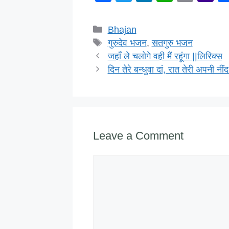
a
wi
n
h
m
a
c
tt
k
at
ail
h
Categories
Bhajan
e
er
e
s
o
Tags
गुरुदेव भजन
,
सतगुरु भजन
b
dI
A
o
जहाँ ले चलोगे वही मैं रहूंगा ||लिरिक्स
दिन तेरे बन्धुवा दां, रात तेरी अपनी नींद
o
n
p
M
o
p
ai
k
Leave a Comment
Comment