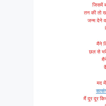
जिसमें 
तन की तो ख
जन्म देने 
मैंने
छल से भरे 
मै
मद मे
सत्स
मैं दूर दूर क