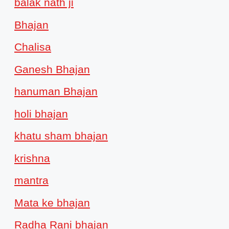
balak nath ji
Bhajan
Chalisa
Ganesh Bhajan
hanuman Bhajan
holi bhajan
khatu sham bhajan
krishna
mantra
Mata ke bhajan
Radha Rani bhajan