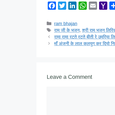
F
T
Li
W
E
Y
a
wi
n
h
m
a
c
tt
k
at
ail
h
Categories
ram bhajan
e
er
e
s
o
Tags
राम जी के भजन
,
श्री राम भजन लिरिक
b
dI
A
o
रामा रामा रटते रटते बीती रे उमरिया ल
माँ अंजनी के लाल कलयुग कर दियो नि
o
n
p
M
o
p
ai
k
Leave a Comment
Comment