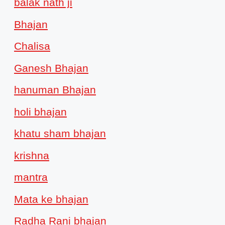
balak nath ji
Bhajan
Chalisa
Ganesh Bhajan
hanuman Bhajan
holi bhajan
khatu sham bhajan
krishna
mantra
Mata ke bhajan
Radha Rani bhajan