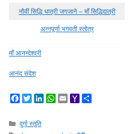
नौवीं सिद्धि धात्री जगजाने – माँ सिद्धिदात्री
अन्नपूर्णा भगवती स्तोत्र
माँ आनन्देश्वरी
आनंद संदेश
F
T
Li
W
E
Y
S
a
wi
n
h
m
a
h
c
tt
k
at
ail
h
ar
Categories
दुर्गा स्तुति
e
er
e
s
o
e