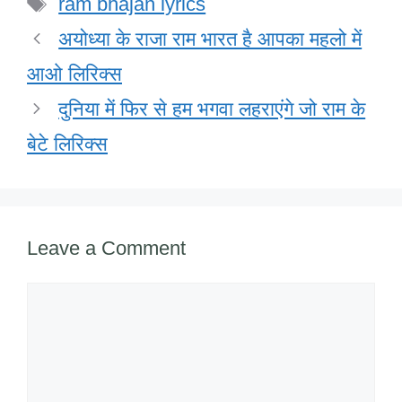
Tags
b
dI
A
o
ram bhajan lyrics
o
n
p
M
अयोध्या के राजा राम भारत है आपका महलो में
o
p
ail
आओ लिरिक्स
k
दुनिया में फिर से हम भगवा लहराएंगे जो राम के
बेटे लिरिक्स
Leave a Comment
Comment