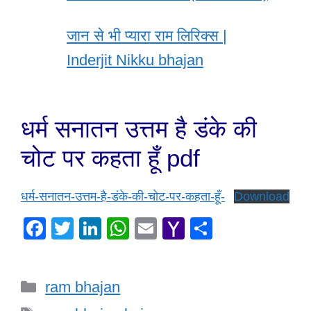
जान से भी प्यारा राम लिरिक्स |
Inderjit Nikku bhajan
धर्म सनातन उत्तम है डंके की
चोट पर कहता हूँ pdf
धर्म-सनातन-उत्तम-है-डंके-की-चोट-पर-कहता-हूँ-
Download
F
T
Li
W
E
Y
S
a
wi
n
h
m
a
h
c
tt
k
at
ail
h
ar
Categories
ram bhajan
e
er
e
s
o
e