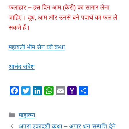
फलाहार – इस दिन आम (कैरी) का सागार लेना
चाहिए। दूध, आम और उनसे बने पदार्थ का फल ले
सकते हैं।
महाबली भीम सेन की कथा
आनंद संदेश
F
T
Li
W
E
Y
S
a
wi
n
h
m
a
h
c
tt
k
at
ail
h
ar
Categories
माहात्म्य
e
er
e
s
o
e
b
dI
A
o
अपरा एकादशी कथा – अपार धन सम्पत्ति देने