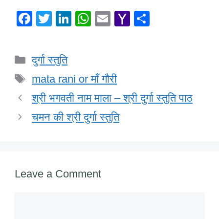
F
T
Li
W
E
Y
S
a
wi
n
h
m
a
h
c
tt
k
at
ail
h
ar
Categories
दुर्गा स्तुति
e
er
e
s
o
e
Tags
b
dI
A
o
mata rani or माँ गौरी
o
n
p
M
श्री भगवती नाम माला – श्री दुर्गा स्तुति पाठ
o
p
ail
चमन की श्री दुर्गा स्तुति
k
Leave a Comment
Comment