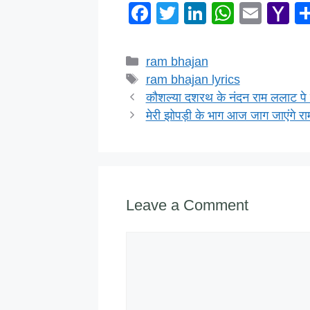
F
T
Li
W
E
Y
a
wi
n
h
m
a
c
tt
k
at
ail
h
Categories
ram bhajan
e
er
e
s
o
Tags
ram bhajan lyrics
b
dI
A
o
कौशल्या दशरथ के नंदन राम ललाट पे 
मेरी झोपड़ी के भाग आज जाग जाएंगे रा
o
n
p
M
o
p
ai
k
Leave a Comment
Comment