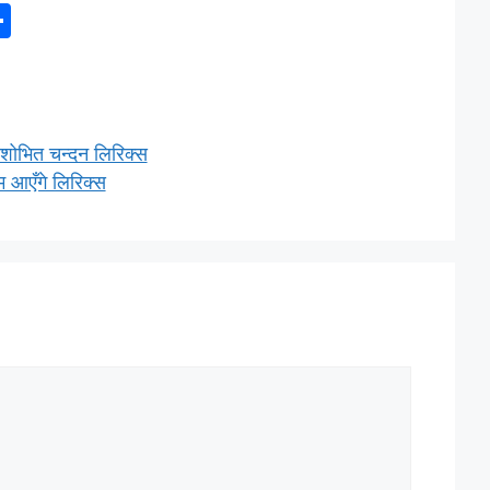
S
h
ar
e
शोभित चन्दन लिरिक्स
म आएँगे लिरिक्स
l