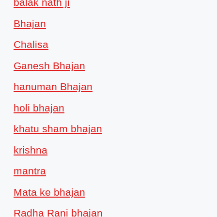
balak nath ji
Bhajan
Chalisa
Ganesh Bhajan
hanuman Bhajan
holi bhajan
khatu sham bhajan
krishna
mantra
Mata ke bhajan
Radha Rani bhajan