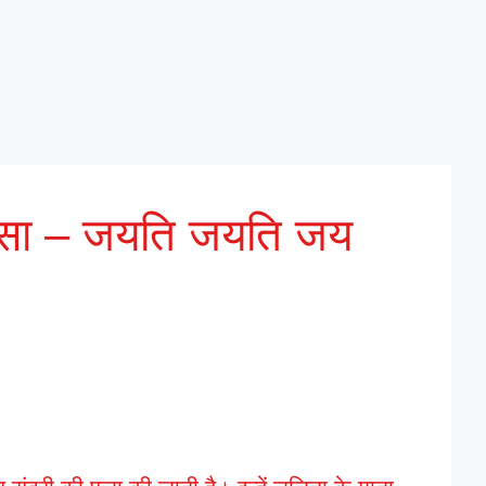
ीसा – जयति जयति जय