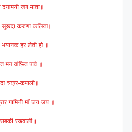
हो दयामयी जग माता॥
हो सुखदा करुणा कलिता॥
्ट भयानक हर लेती हो ॥
्त मन वांछित पावे ॥
ं शारदा चक्र-कपाली॥
रार गामिनी माँ जय जय ॥
हो सबकी रखवाली॥