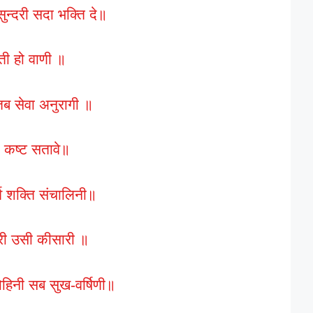
सुन्दरी सदा भक्ति दे॥
ेती हो वाणी ॥
तब सेवा अनुरागी ॥
ई कष्ट सतावे॥
र्व शक्ति संचालिनी॥
हरी उसी कीसारी ॥
 मोहिनी सब सुख-वर्षिणी॥