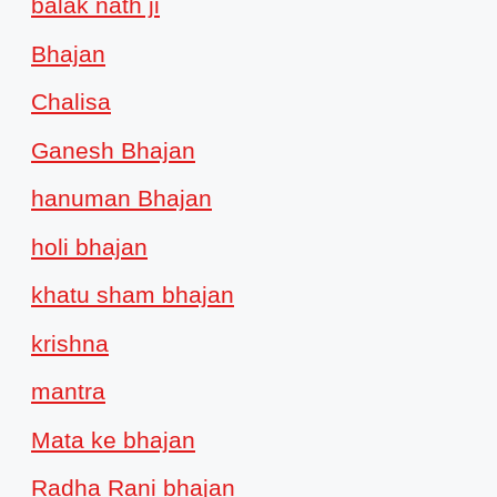
balak nath ji
Bhajan
Chalisa
Ganesh Bhajan
hanuman Bhajan
holi bhajan
khatu sham bhajan
krishna
mantra
Mata ke bhajan
Radha Rani bhajan