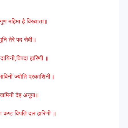
ण महिमा है विख्याता॥
 मुनि तेरे पद सेवी॥
 दायिनी,विपदा हारिणी ॥
भाविनी ज्योति प्रकाशिनी॥
्वामिनी देह अनूपा॥
ा कष्ट विपति दल हारिणी ॥