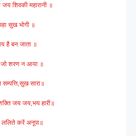
जय जय शिवकी महारानी ॥
ग महा सुख भोगी ॥
खमय है बन जाता ॥
ूढ़ जो शरण न आया ॥
सम्पत्ति,सुख सारा॥
हाशक्ति जय जय,भय हारी॥
 ललिते करें अनूपा॥