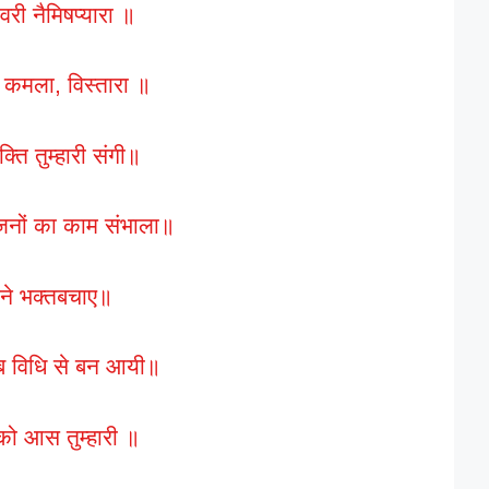
श्वरी नैमिषप्यारा ॥
ी, कमला, विस्तारा ॥
्ति तुम्हारी संगी॥
 जनों का काम संभाला॥
ने भक्तबचाए॥
सब विधि से बन आयी॥
को आस तुम्हारी ॥