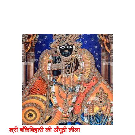
श्री बाँकेबिहारी की अँगूठी लीला