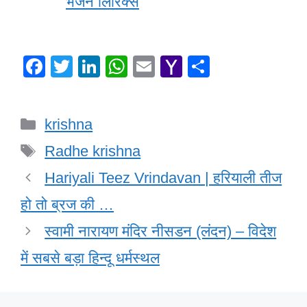
भजन लिरिक्स
F
T
Li
W
E
Y
S
a
wi
n
h
m
a
h
c
tt
k
at
ail
h
ar
Categories
krishna
e
er
e
s
o
e
Tags
b
dI
A
o
Radhe krishna
o
n
p
M
Hariyali Teez Vrindavan | हरियाली तीज
o
p
ail
हो तो ब्रज की …
k
स्वामी नारायण मंदिर नीसडन (लंदन) – विदेश
में सबसे बड़ा हिन्दू धर्मस्थल