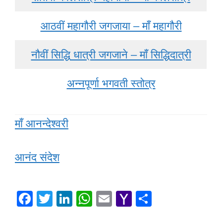
आठवीं महागौरी जगजाया – माँ महागौरी
नौवीं सिद्धि धात्री जगजाने – माँ सिद्धिदात्री
अन्नपूर्णा भगवती स्तोत्र
माँ आनन्देश्वरी
आनंद संदेश
F
T
Li
W
E
Y
S
a
wi
n
h
m
a
h