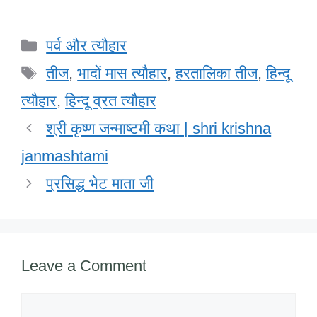
a
wi
n
h
m
a
h
c
tt
k
at
ail
h
ar
Categories
पर्व और त्यौहार
e
er
e
s
o
e
Tags
b
dI
A
o
तीज
,
भादों मास त्यौहार
,
हरतालिका तीज
,
हिन्दू
o
n
p
M
त्यौहार
,
हिन्दू व्रत त्यौहार
o
p
ail
श्री कृष्ण जन्माष्टमी कथा | shri krishna
k
janmashtami
प्रसिद्ध भेट माता जी
Leave a Comment
Comment