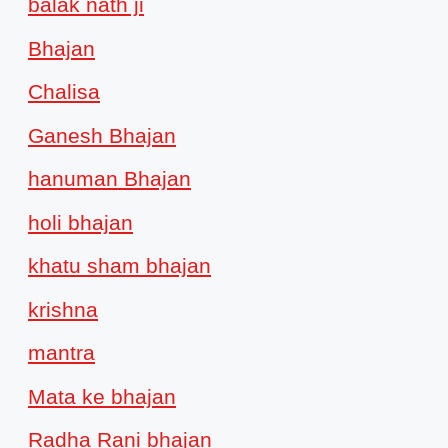
balak nath ji
Bhajan
Chalisa
Ganesh Bhajan
hanuman Bhajan
holi bhajan
khatu sham bhajan
krishna
mantra
Mata ke bhajan
Radha Rani bhajan