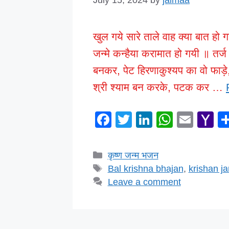
खुल गये सारे ताले वाह क्या बात हो 
जन्मे कन्हैया करामात हो गयी ॥ तर्
बनकर, पेट हिरणाकुश्यप का वो फाड़
श्री श्याम बन करके, पटक कर …
F
T
Li
W
E
Y
a
wi
n
h
m
a
c
tt
k
at
ail
h
Categories
कृष्ण जन्म भजन
e
er
e
s
o
Tags
Bal krishna bhajan
,
krishan j
b
dI
A
o
Leave a comment
o
n
p
M
o
p
ai