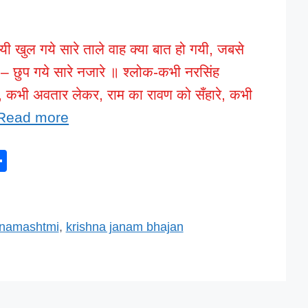
गयी खुल गये सारे ताले वाह क्या बात हो गयी, जबसे
ज – छुप गये सारे नजारे ॥ श्लोक-कभी नरसिंह
े, कभी अवतार लेकर, राम का रावण को सँहारे, कभी
Read more
S
h
ar
e
anamashtmi
,
krishna janam bhajan
l