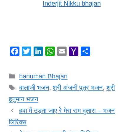
Inderjit Nikku bhajan
F
T
Li
W
E
Y
S
a
wi
n
h
m
a
h
c
tt
k
at
ail
h
ar
Categories
hanuman Bhajan
e
er
e
s
o
e
Tags
b
dI
A
o
बालाजी भजन
,
श्री अंजनी पुत्र भजन
,
श्री
o
n
p
M
हनुमान भजन
o
p
ail
हवा में उड़ता जाए रे मेरा राम दुलारा – भजन
k
लिरिक्स