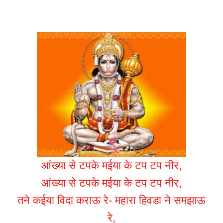
आंख्या से टपके मईया के टप टप नीर,
आंख्या से टपके मईया के टप टप नीर,
तने कईया विदा कराऊ रे- महारा हिवडा ने समझाऊ
रे,