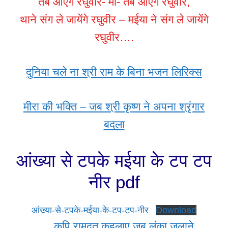
तब आएंगे रघुवीर- माँ- तब आएंगे रघुवीर,
थाने संग ले जायेंगे रघुवीर – मईया ने संग ले जायेंगे
रघुवीर….
दुनिया चले ना श्री राम के बिना भजन लिरिक्स
मीरा की भक्ति – जब श्री कृष्ण ने अपना श्रृंगार
बदला
आंख्या से टपके मईया के टप टप
नीर pdf
आंख्या-से-टपके-मईया-के-टप-टप-नीर
Download
कपि रामदूत कहलाए जब लंका जलाने