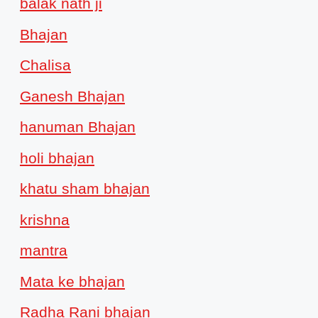
balak nath ji
Bhajan
Chalisa
Ganesh Bhajan
hanuman Bhajan
holi bhajan
khatu sham bhajan
krishna
mantra
Mata ke bhajan
Radha Rani bhajan