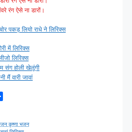
डारो रंग ऐसे ना डारों।
वरे रंग ऐसे ना डारों।
ोर पकड़ लियो राधे ने लिरिक्स
होरी में लिरिक्स
 लीजो लिरिक्स
 संग होली खेलूंगी
ी मैं वारी जावां
S
h
ar
e
भजन कृष्णा भजन