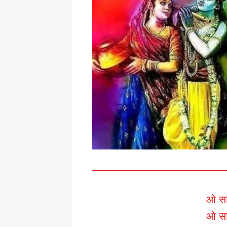
ओ सां
ओ सां