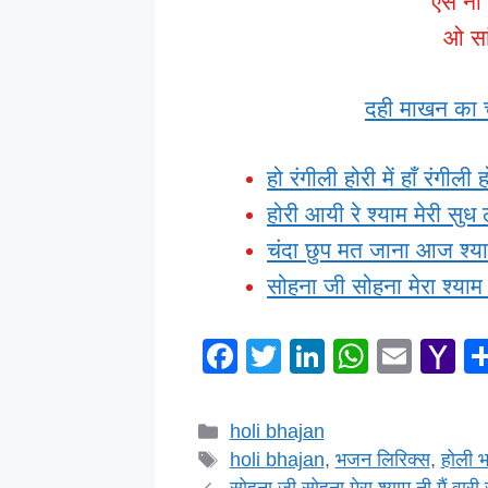
ऐसे ना 
ओ सां
दही माखन का च
हो रंगीली होरी में हाँ रंगीली 
होरी आयी रे श्याम मेरी सुध
चंदा छुप मत जाना आज श्याम
सोहना जी सोहना मेरा श्याम न
F
T
Li
W
E
Y
a
wi
n
h
m
a
c
tt
k
at
ail
h
Categories
holi bhajan
e
er
e
s
o
Tags
holi bhajan
,
भजन लिरिक्स
,
होली 