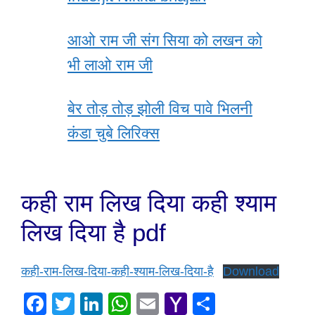
आओ राम जी संग सिया को लखन को
भी लाओ राम जी
बेर तोड़ तोड़ झोली विच पावे भिलनी
कंडा चुबे लिरिक्स
कही राम लिख दिया कही श्याम
लिख दिया है pdf
कही-राम-लिख-दिया-कही-श्याम-लिख-दिया-है
Download
F
T
Li
W
E
Y
S