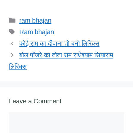
a
wi
n
h
m
a
h
c
tt
k
at
ail
h
ar
Categories
ram bhajan
e
er
e
s
o
e
Tags
b
dI
A
o
Ram bhajan
o
n
p
M
कोई राम का दीवाना तो बनो लिरिक्स
o
p
ail
बोल पींजरे का तोता राम राधेश्याम सियाराम
k
लिरिक्स
Leave a Comment
Comment