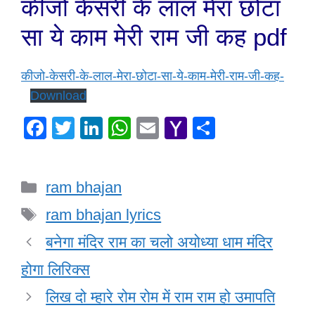
कीजो केसरी के लाल मेरा छोटा
सा ये काम मेरी राम जी कह pdf
कीजो-केसरी-के-लाल-मेरा-छोटा-सा-ये-काम-मेरी-राम-जी-कह-
Download
F
T
Li
W
E
Y
S
a
wi
n
h
m
a
h
c
tt
k
at
ail
h
ar
Categories
ram bhajan
e
er
e
s
o
e
Tags
b
dI
A
o
ram bhajan lyrics
o
n
p
M
बनेगा मंदिर राम का चलो अयोध्या धाम मंदिर
o
p
ail
होगा लिरिक्स
k
लिख दो म्हारे रोम रोम में राम राम हो उमापति