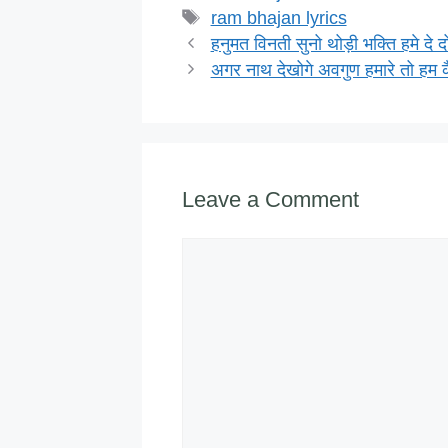
e
er
e
s
o
Tags
ram bhajan lyrics
b
dI
A
o
हनुमत विनती सुनो थोड़ी भक्ति हमे दे द
अगर नाथ देखोगे अवगुण हमारे तो हम क
o
n
p
M
o
p
ai
k
Leave a Comment
Comment