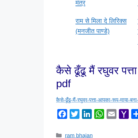
मंत्र
राम से मिला दे लिरिक्स
(मनजीत पाण्डे)
कैसे ढूँढू मैं रघुवर 
pdf
कैसे-ढूँढू-मैं-रघुवर-पत्ता-आपका-रूप-माया-बना
F
T
Li
W
E
Y
a
wi
n
h
m
a
c
tt
k
at
ail
h
Categories
ram bhajan