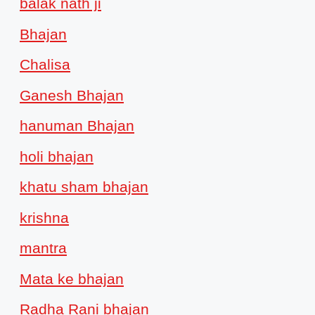
balak nath ji
Bhajan
Chalisa
Ganesh Bhajan
hanuman Bhajan
holi bhajan
khatu sham bhajan
krishna
mantra
Mata ke bhajan
Radha Rani bhajan