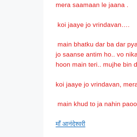
mera saamaan le jaana .
koi jaaye jo vrindavan….
main bhatku dar ba dar pya
jo saanse antim ho.. vo nik
hoon main teri.. mujhe bin
koi jaaye jo vrindavan, mer
main khud to ja nahin paoo
माँ आनंदेश्वरी