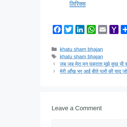
लिरिक्स
F
T
Li
W
E
Y
a
wi
n
h
m
a
c
tt
k
at
ail
h
Categories
khatu sham bhajan
e
er
e
s
o
Tags
khatu sham bhajan
b
dI
A
o
जब जब मेरा मन घबराता मुझे कुछ भी 
मेरी आँख भर आई बीते पलों की याद ज
o
n
p
M
o
p
ai
k
Leave a Comment
Comment