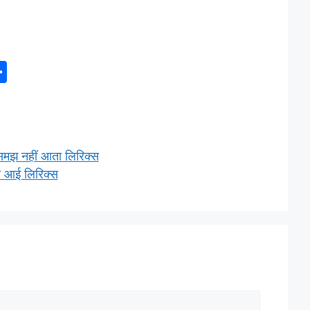
S
h
ar
e
समझ नहीं आता लिरिक्स
ो आई लिरिक्स
l