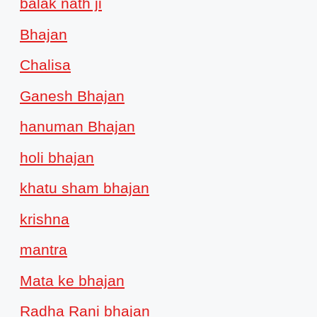
balak nath ji
Bhajan
Chalisa
Ganesh Bhajan
hanuman Bhajan
holi bhajan
khatu sham bhajan
krishna
mantra
Mata ke bhajan
Radha Rani bhajan