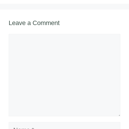
k
Leave a Comment
Comment
Name