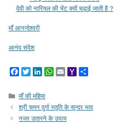
देवी को नारियल की भेंट क्यों चढ़ाई जाती है ?
माँ आनन्देश्वरी
आनंद संदेश
F
T
Li
W
E
Y
S
a
wi
n
h
m
a
h
c
tt
k
at
ail
h
ar
Categories
माँ की महिमा
e
er
e
s
o
e
b
dI
A
o
श्री चमन दुर्गा स्तुति के सुन्दर भाव
o
n
p
M
नजर उतारने के उपाय
o
p
ail