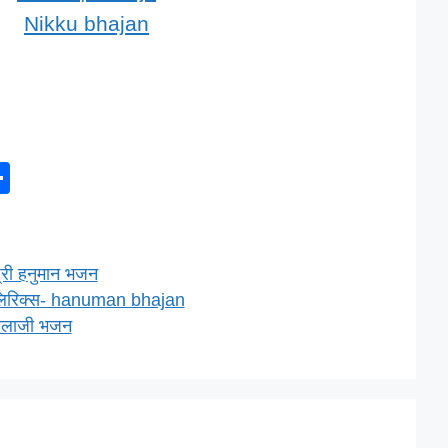
Nikku bhajan
S
h
ar
e
्री हनुमान भजन
लिरिक्स- hanuman bhajan
 बालाजी भजन
l