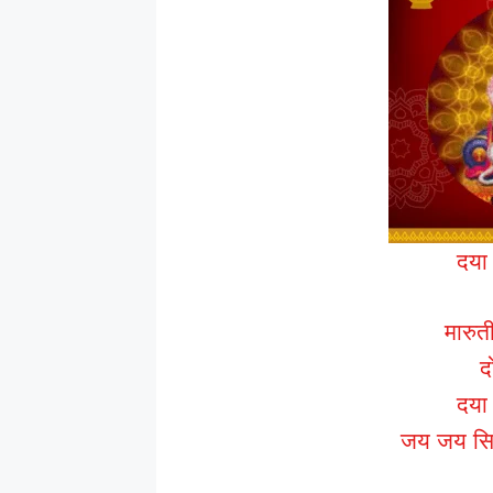
दया
मारुत
द
दया
जय जय सिय