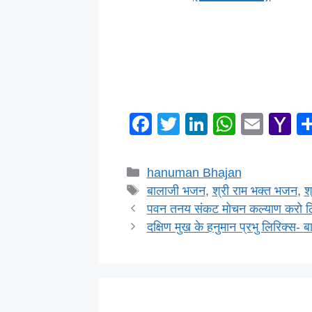
F
T
Li
W
E
Y
a
wi
n
h
m
a
c
tt
k
at
ail
h
Categories
hanuman Bhajan
e
er
e
s
o
Tags
बालाजी भजन
,
श्री राम भक्त भजन
,
श
b
dI
A
o
पवन तनय संकट मोचन कल्याण करो 
दक्षिण मुख के हनुमान प्रभु लिरिक्स-
o
n
p
M
o
p
ai
k