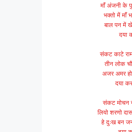
माँ अंजनी के प
भक्तो में माँ
बाल पन में ख
दया 
संकट काटे रा
तीन लोक चौद
अजर अमर हो 
दया क
संकट मोचन न
लियो शरणो दास
हे दुःख बन जन
दया क