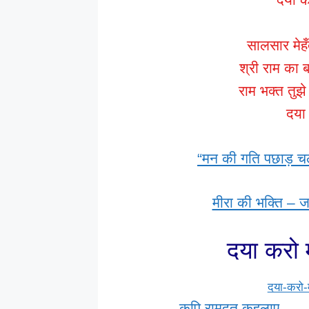
सालसार मेहँ
श्री राम का 
राम भक्त तुझे
दया
“मन की गति पछाड़ चल
मीरा की भक्ति – जब
दया करो 
दया-करो-
कपि रामदूत कहलाए