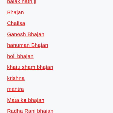
balak nath ji
Bhajan
Chalisa
Ganesh Bhajan
hanuman Bhajan
holi bhajan
khatu sham bhajan
krishna
mantra
Mata ke bhajan
Radha Rani bhajan