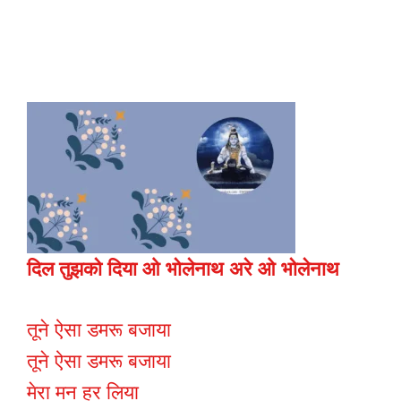
दिल तुझको दिया ओ भोलेनाथ अरे ओ भोलेनाथ
तूने ऐसा डमरू बजाया
तूने ऐसा डमरू बजाया
मेरा मन हर लिया