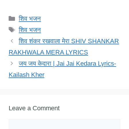
a
wi
n
h
m
a
h
c
tt
k
at
ail
h
ar
Categories
शिव भजन
e
er
e
s
o
e
Tags
b
dI
A
o
शिव भजन
o
n
p
M
शिव शंकर रखवाला मेरा SHIV SHANKAR
o
p
ail
RAKHWALA MERA LYRICS
k
जय जय केदारा | Jai Jai Kedara Lyrics-
Kailash Kher
Leave a Comment
Comment