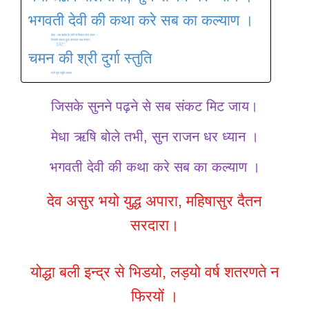
भगवती देवी की कथा करे सब का कल्याण ।
दोहा :- तब त्र्यदेव के अंगों से निकला तेज अपार ।
जिनकी ज्वाला हुआ उज्जवल सब संसार।
दोहा – अट्टहास कर गर्जी जब दुर्गा आध भवानी
सब देवन ने शक्ति यह माता करके मानी।
दोहा:- आदि भवानी ने सुनी देवन विनय पुकार ।
असुरों के संघार को हुई सिंह सवार ।
रण चण्डी ज्वाला बनी हाथ लिए हथियार ।
सब देवों ने मिल तभी कीनी जै जै कार ।
चमन की श्री दुर्गा स्तुति
श्री दुर्गा स्तुति अध्याय
जिसके सुनने पढ़ने से सब संकट मिट जाय।
मेधा ऋषि बोले तभी, सुन राजन धर ध्यान ।
भगवती देवी की कथा करे सब का कल्याण ।
देव असुर भयो युद्ध अपारा, महिषासुर दैतन
सरदारा।
योद्धा बली इन्द्र से भिडयो, लड़यो वर्ष शतरणते न
फिरयों ।