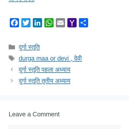
F
T
Li
W
E
Y
S
a
wi
n
h
m
a
h
c
tt
k
at
ail
h
ar
Categories
दुर्गा स्तुति
e
er
e
s
o
e
Tags
b
dI
A
o
durga maa or devi , देवी
o
n
p
M
दुर्गा स्तुति पहला अध्याय
o
p
ail
दुर्गा स्तुति तृतीय अध्याय
k
Leave a Comment