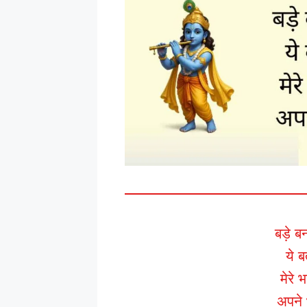
बड़े ब
ये ब
मेरे 
अपने 