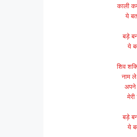
काली कम्
ये ब
बड़े ब
ये ब
शिव शक्त
नाम ले
अपने
मेरी
बड़े ब
ये ब