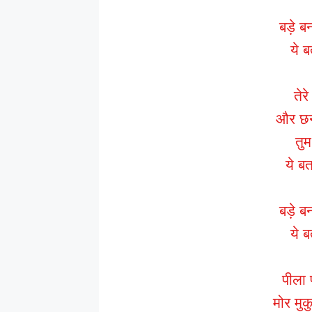
बड़े ब
ये ब
तेरे
और छन
तुम
ये ब
बड़े ब
ये ब
पीला 
मोर मु