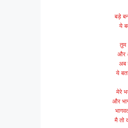
बड़े ब
ये ब
तुम 
और अ
अब म
ये ब
मेरे 
और भाग
भागवत
मै तो 