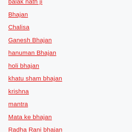
balak nath ji
Bhajan
Chalisa
Ganesh Bhajan
hanuman Bhajan
holi bhajan
khatu sham bhajan
krishna
mantra
Mata ke bhajan
Radha Rani bhajan