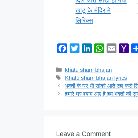
दिल चोरी साडा हो गया
खाटू के मंदिर मे
लिरिक्स
F
T
Li
W
E
Y
a
wi
n
h
m
a
c
tt
k
at
ail
h
Categories
khatu sham bhajan
e
er
e
s
o
Tags
Khatu sham bhajan lyrics
b
dI
A
o
भक्तों के घर भी सांवरे आते रहा करो ल
हमारे घर श्याम आए है हम भक्तों की सु
o
n
p
M
o
p
ai
k
Leave a Comment