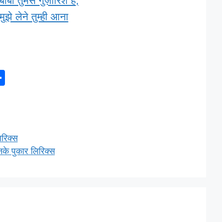
बाबा तुमसे गुज़ारिश है,
मुझे लेने तुम्ही आना
S
h
ar
e
िरिक्स
नके पुकार लिरिक्स
l