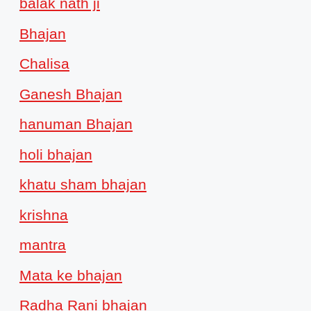
balak nath ji
Bhajan
Chalisa
Ganesh Bhajan
hanuman Bhajan
holi bhajan
khatu sham bhajan
krishna
mantra
Mata ke bhajan
Radha Rani bhajan