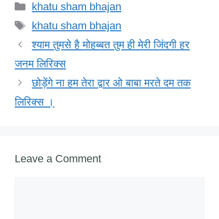
Categories
khatu sham bhajan
e
er
e
s
o
e
Tags
b
dI
A
o
khatu sham bhajan
o
n
p
M
श्याम तुमसे है मोहब्बत तुम ही मेरी जिंदगी हर
o
p
ail
जनम लिरिक्स
k
छोड़ेंगे ना हम तेरा द्वार ओ बाबा मरते दम तक
लिरिक्स ।
Leave a Comment
Comment