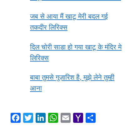
जब से आया मैं खाटू मेरी बदल गई
तकदीर लिरिक्स
दिल चोरी साडा हो गया खाटू के मंदिर मे
लिरिक्स
बाबा तुमसे गुज़ारिश है, मुझे लेने तुम्ही
आना
F
T
Li
W
E
Y
S
a
wi
n
h
m
a
h
c
tt
k
at
ail
h
ar