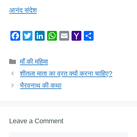
आनंद संदेश
F
T
Li
W
E
Y
S
a
wi
n
h
m
a
h
c
tt
k
at
ail
h
ar
Categories
माँ की महिमा
e
er
e
s
o
e
b
dI
A
o
शीतला माता का व्रत क्यों करना चाहिए?
o
n
p
M
भैरवनाथ की कथा
o
p
ail
k
Leave a Comment