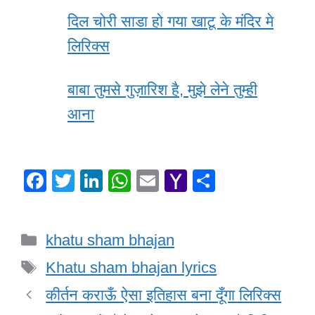
दिल चोरी साडा हो गया खाटू के मंदिर मे
लिरिक्स
बाबा तुमसे गुज़ारिश है, मुझे लेने तुम्ही
आना
F
T
Li
W
E
Y
S
a
wi
n
h
m
a
h
c
tt
k
at
ail
h
ar
Categories
khatu sham bhajan
e
er
e
s
o
e
Tags
b
dI
A
o
Khatu sham bhajan lyrics
o
n
p
M
कीर्तन कराऊँ ऐसा इतिहास बना दूँगा लिरिक्स