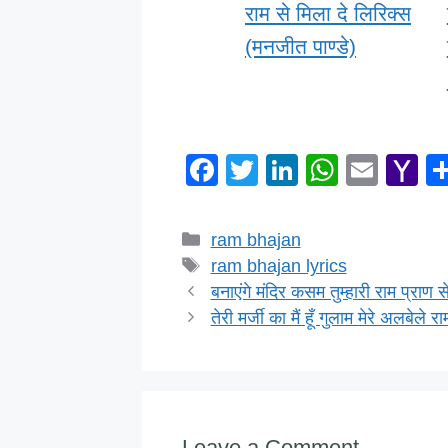
राम से मिला दे लिरिक्स
(मनजीत पाण्डे)
F
T
Li
W
E
Y
a
wi
n
h
m
a
c
tt
k
at
ail
h
Categories
ram bhajan
e
er
e
s
o
Tags
ram bhajan lyrics
b
dI
A
o
बनाएंगे मंदिर कसम तुम्हारी राम प्राण से
तेरी मर्जी का मैं हूँ गुलाम मेरे अलबेले र
o
n
p
M
o
p
ai
k
Leave a Comment