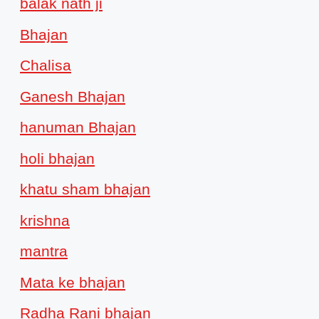
balak nath ji
Bhajan
Chalisa
Ganesh Bhajan
hanuman Bhajan
holi bhajan
khatu sham bhajan
krishna
mantra
Mata ke bhajan
Radha Rani bhajan