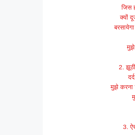
जिस हा
क्यों द
बरसायेगा 
मुझ
2. झूठ
दर्
मुझे करना ह
म
3. ऐ