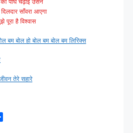
र की पींघ चढ़ाई उसने
ा दिलदार साँवरा आएगा
ुझे पूरा है विश्वास
बोल बम बोल हो बोल बम बोल बम लिरिक्स
ा
जीवन तेरे सहारे
S
h