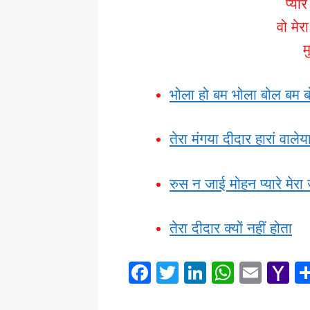
प्या
वो मेर
म
भोला हो बम भोला बोल बम 
तेरा मंगया दीदार हारां वालेय
रुस न जाई मोहन प्यारे मेरा 
तेरा दीदार क्यों नहीं होता
F
T
Li
W
E
Y
a
wi
n
h
m
a