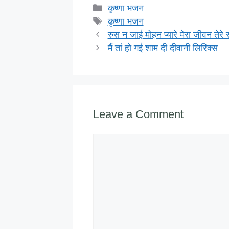
c
tt
k
at
ail
h
Categories
कृष्णा भजन
e
er
e
s
o
Tags
कृष्णा भजन
b
dI
A
o
रुस न जाई मोहन प्यारे मेरा जीवन तेर
मैं तां हो गई शाम दी दीवानी लिरिक्स
o
n
p
M
o
p
ai
k
Leave a Comment
Comment