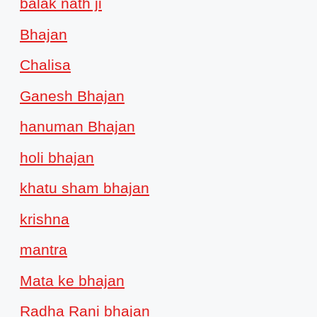
balak nath ji
Bhajan
Chalisa
Ganesh Bhajan
hanuman Bhajan
holi bhajan
khatu sham bhajan
krishna
mantra
Mata ke bhajan
Radha Rani bhajan