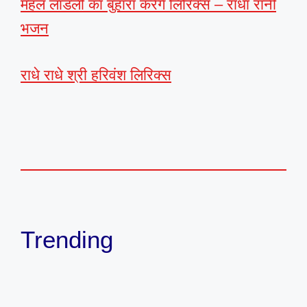
महल लाडली का बुहारा करेंगे लिरिक्स – राधा रानी
भजन
राधे राधे श्री हरिवंश लिरिक्स
Trending