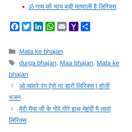
ॐ नाम की चाय बड़ी मतवाली है लिरिक्स
F
T
Li
W
E
Y
S
a
wi
n
h
m
a
h
c
tt
k
at
ail
h
ar
Categories
Mata ke bhajan
e
er
e
s
o
e
Tags
b
dI
A
o
durga bhajan
,
Maa bhajan
,
Mata ke
o
n
p
M
bhajan
o
p
ail
ओ सांवरे रंग ऐसे ना डारों लिरिक्स | होली
k
भजन
मेरी मैया जी के गोरे गोरे हाथ मेहंदी मै लावां
लिरिक्स