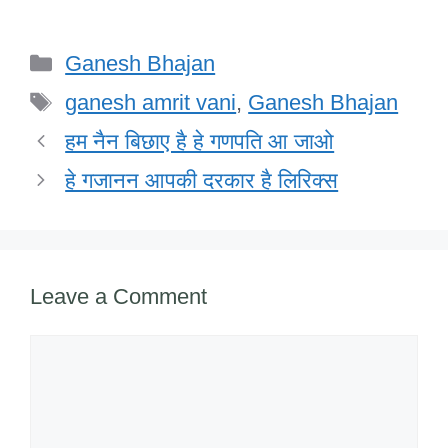
a
wi
n
h
m
a
h
c
tt
k
at
ail
h
ar
Categories
Ganesh Bhajan
e
er
e
s
o
e
Tags
b
dI
A
o
ganesh amrit vani
,
Ganesh Bhajan
o
n
p
M
हम नैन बिछाए है हे गणपति आ जाओ
o
p
ail
हे गजानन आपकी दरकार है लिरिक्स
k
Leave a Comment
Comment