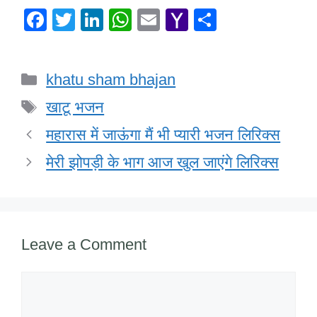
F
T
Li
W
E
Y
S
a
wi
n
h
m
a
h
c
tt
k
at
ail
h
ar
Categories
khatu sham bhajan
e
er
e
s
o
e
Tags
b
dI
A
o
खाटू भजन
o
n
p
M
महारास में जाऊंगा मैं भी प्यारी भजन लिरिक्स
o
p
ail
मेरी झोपड़ी के भाग आज खुल जाएंगे लिरिक्स
k
Leave a Comment
Comment