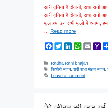
सारी दुनियां है दीवानी, राधा रानी 
सारी दुनियां है दीवानी, राधा रान
फूल हम, इन सभी फूलो में श्यामा, 
…
Read more
F
T
Li
W
E
Y
a
wi
n
h
m
a
c
tt
k
at
ail
h
Categories
Radha Rani bhajan
e
er
e
s
o
Tags
किशोरी भजन
,
श्री राधा मोहन भजन
,
b
dI
A
o
Leave a comment
o
n
p
M
o
p
ai
k
मेरे जीवन की जुड़ गई 