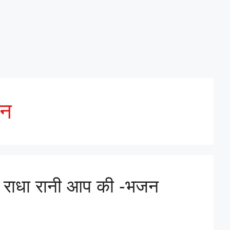
जन
नी, राधा रानी आप की -भजन