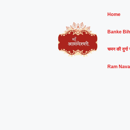
Skip
to
Home
content
Banke Bih
चमन की दुर्गा 
Ram Nava