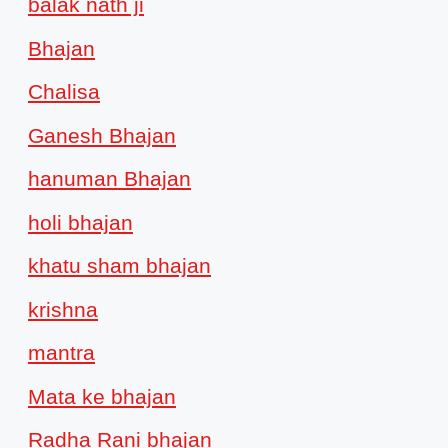
balak nath ji
Bhajan
Chalisa
Ganesh Bhajan
hanuman Bhajan
holi bhajan
khatu sham bhajan
krishna
mantra
Mata ke bhajan
Radha Rani bhajan