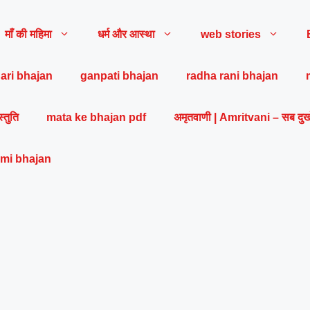
माँ की महिमा
धर्म और आस्था
web stories
ari bhajan
ganpati bhajan
radha rani bhajan
स्तुति
mata ke bhajan pdf
अमृतवाणी | Amritvani – सब दुख
mi bhajan