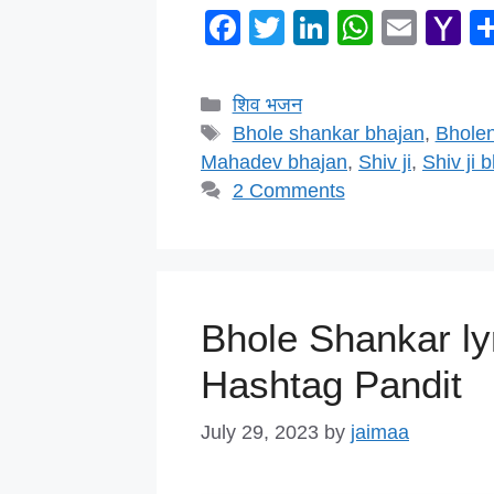
F
T
Li
W
E
Y
a
wi
n
h
m
a
c
tt
k
at
ail
h
Categories
शिव भजन
e
er
e
s
o
Tags
Bhole shankar bhajan
,
Bholen
b
dI
A
o
Mahadev bhajan
,
Shiv ji
,
Shiv ji 
2 Comments
o
n
p
M
o
p
ai
k
Bhole Shankar lyr
Hashtag Pandit
July 29, 2023
by
jaimaa