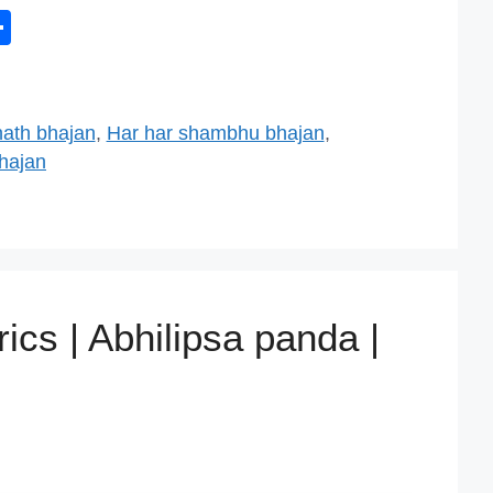
S
h
ar
e
ath bhajan
,
Har har shambhu bhajan
,
bhajan
l
ics | Abhilipsa panda |