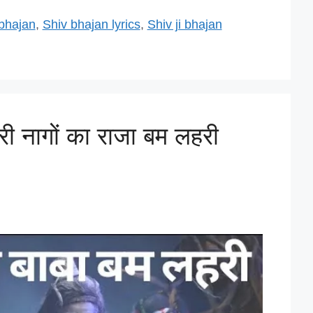
ar
e
bhajan
,
Shiv bhajan lyrics
,
Shiv ji bhajan
l
ी नागों का राजा बम लहरी