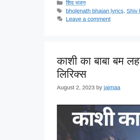
c
tt
k
at
ail
h
Categories
शिव भजन
e
er
e
s
o
Tags
bholenath bhajan lyrics
,
Shiv 
b
dI
A
o
Leave a comment
o
n
p
M
o
p
ai
k
काशी का बाबा बम लहर
लिरिक्स
August 2, 2023
by
jaimaa