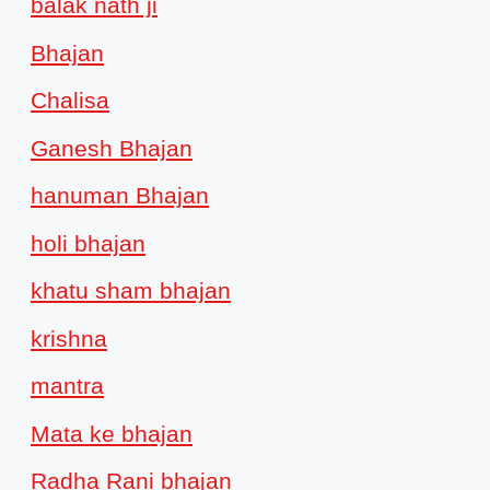
balak nath ji
Bhajan
Chalisa
Ganesh Bhajan
hanuman Bhajan
holi bhajan
khatu sham bhajan
krishna
mantra
Mata ke bhajan
Radha Rani bhajan