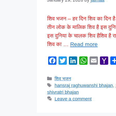
शिव भजन – हर दिन शिव का दिन है बं
तीन लोक के मालिक शिव है इस दुनि
इस दुनिया के चालक शिव हैशिव है रास
शिव का …
Read more
F
T
Li
W
E
Y
a
wi
n
h
m
a
c
tt
k
at
ail
h
Categories
शिव भजन
e
er
e
s
o
Tags
hansraj raghuwanshi bhajan
,
b
dI
A
o
shivratri bhajan
Leave a comment
o
n
p
M
o
p
ai