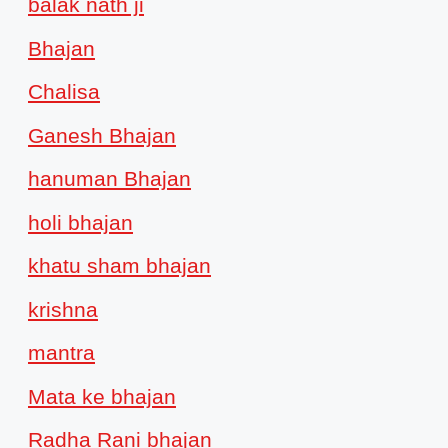
balak nath ji
Bhajan
Chalisa
Ganesh Bhajan
hanuman Bhajan
holi bhajan
khatu sham bhajan
krishna
mantra
Mata ke bhajan
Radha Rani bhajan