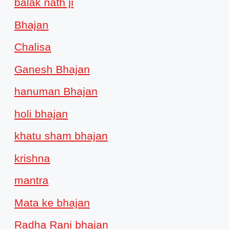
balak nath ji
Bhajan
Chalisa
Ganesh Bhajan
hanuman Bhajan
holi bhajan
khatu sham bhajan
krishna
mantra
Mata ke bhajan
Radha Rani bhajan