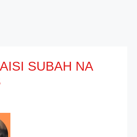
ये AISI SUBAH NA
S