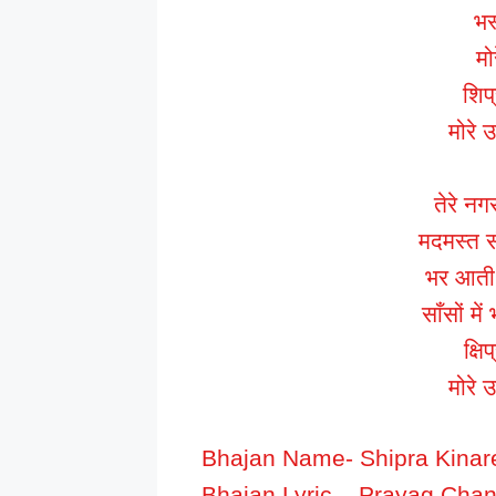
भस्
मो
शिप्
मोरे 
तेरे नग
मदमस्त सी
भर आती ह
साँसों में
क्षि
मोरे 
Bhajan Name- Shipra Kinare
Bhajan Lyric – Prayag Cha