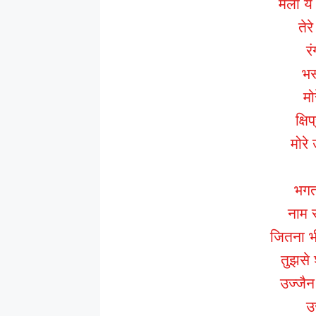
मेला ये 
तेरे
रं
भस्
मो
क्षि
मोरे
भगत 
नाम स
जितना भी
तुझसे 
उज्जैन 
उ