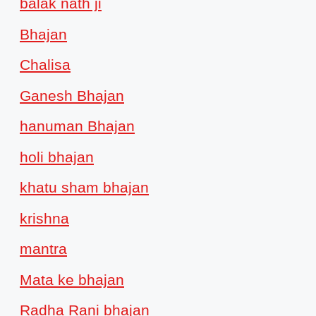
balak nath ji
Bhajan
Chalisa
Ganesh Bhajan
hanuman Bhajan
holi bhajan
khatu sham bhajan
krishna
mantra
Mata ke bhajan
Radha Rani bhajan