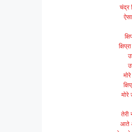
चंद्र
ऐसा
क्षि
क्षिप्र
उ
उ
मोर
क्षि
मोरे
तेरी
आते 