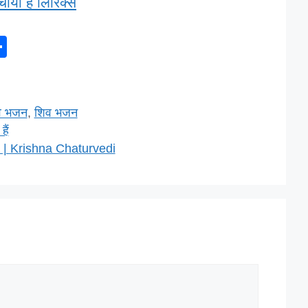
ाया है लिरिक्स
S
h
ar
e
ेव भजन
,
शिव भजन
हैं
a | Krishna Chaturvedi
l