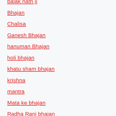
balak nath ji
Bhajan
Chalisa
Ganesh Bhajan
hanuman Bhajan
holi bhajan
khatu sham bhajan
krishna
mantra
Mata ke bhajan
Radha Rani bhajan