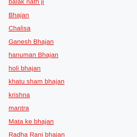
balak nath ji
Bhajan
Chalisa
Ganesh Bhajan
hanuman Bhajan
holi bhajan
khatu sham bhajan
krishna
mantra
Mata ke bhajan
Radha Rani bhajan