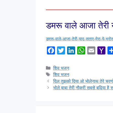
डमरू वाले आजा तेरी 
डमरू-वाले-आजा-तेरी-याद-सताए-मेरा-ये-भरोस
F
T
Li
W
E
Y
a
wi
n
h
m
a
c
tt
k
at
ail
h
Categories
शिव भजन
e
er
e
s
o
Tags
शिव भजन
b
dI
A
o
दिल तुझको दिया ओ भोलेनाथ तेरे चरणों 
भोले बाबा तेरी नौकरी सबसे बढ़िया है
o
n
p
M
o
p
ai
k