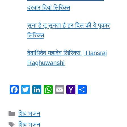
दरबार दियां लिरिक्स
सुना है तू सुनता है हर दिल की ये पुकार
लिरिक्स
देवाधिदेव महादेव लिरिक्स | Hansraj
Raghuwanshi
F
T
Li
W
E
Y
S
a
wi
n
h
m
a
h
c
tt
k
at
ail
h
ar
Categories
शिव भजन
e
er
e
s
o
e
Tags
b
dI
A
o
शिव भजन