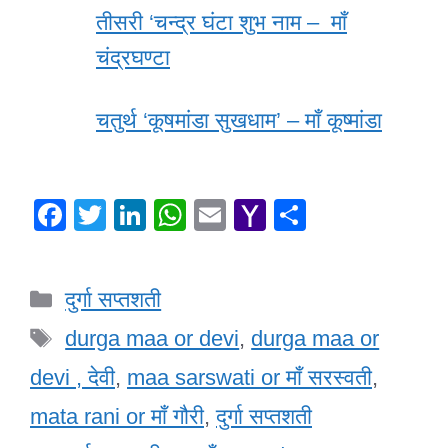
तीसरी ‘चन्द्र घंटा शुभ नाम – माँ
चंद्रघण्टा
चतुर्थ ‘कूषमांडा सुखधाम’ – माँ कूष्मांडा
F
T
Li
W
E
Y
S
a
wi
n
h
m
a
h
c
tt
k
at
ail
h
ar
Categories
दुर्गा सप्तशती
e
er
e
s
o
e
Tags
b
dI
A
o
durga maa or devi
,
durga maa or
o
n
p
M
devi , देवी
,
maa sarswati or माँ सरस्वती
,
o
p
ail
mata rani or माँ गौरी
,
दुर्गा सप्तशती
k